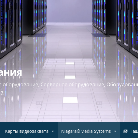
ания
ое оборудование, Серверное оборудование, Оборудован
й.
Карты видеозахвата
Niagara®Media Systems
Наш