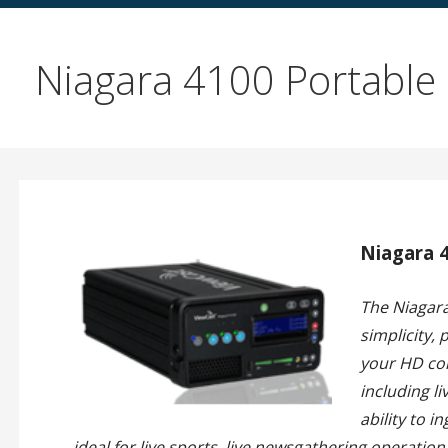
Niagara 4100 Portable
Niagara 
The Niagara
simplicity, 
your HD co
including li
ability to i
ideal for live sports, live newsgathering operati