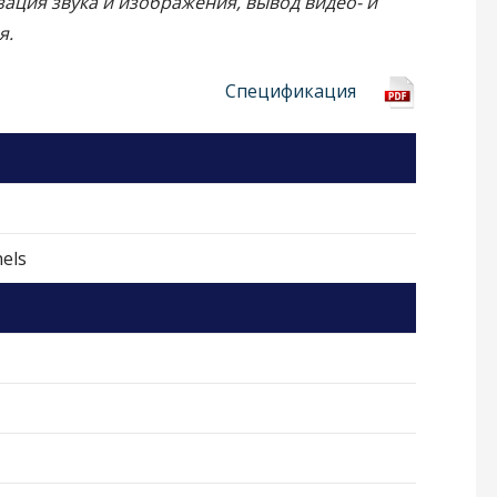
ация звука и изображения, вывод видео- и
я.
Спецификация
nels