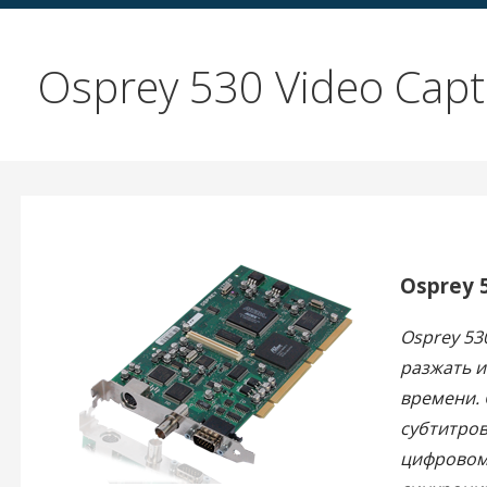
Osprey 530 Video Capt
Osprey 
Osprey 53
разжать и
времени. 
субтитров
цифровому 