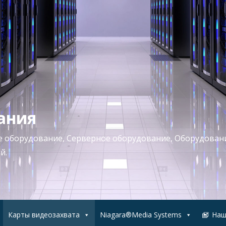
ания
ое оборудование, Серверное оборудование, Оборудован
й.
Карты видеозахвата
Niagara®Media Systems
Наш