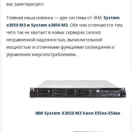
ц
вас заинтересуют.
и
Главная наша новинка — две системы от IBM:
System
я
x3550 M3
и
System x3650 M3
.
Обе они отличаются тем,
чего так не хватает в новых серверах Lenovo:
п
несравненной надежностью, вычислительной
о
мощностью и отличными функциями охлаждения и
з
управления энергопотреблением.
а
п
и
с
я
IBM System X3550 M3 Xeon E55xx-E56xx
м