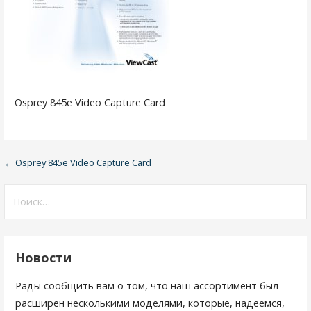
Osprey 845e Video Capture Card
← Osprey 845e Video Capture Card
Н
а
Н
а
в
й
и
т
Новости
и
г
:
Рады сообщить вам о том, что наш ассортимент был
а
расширен несколькими моделями, которые, надеемся,