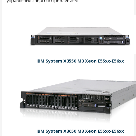
управления энергопотреблением.
а
п
и
с
я
м
IBM System X3550 M3 Xeon E55xx-E56xx
IBM System X3650 M3 Xeon E55xx-E56xx