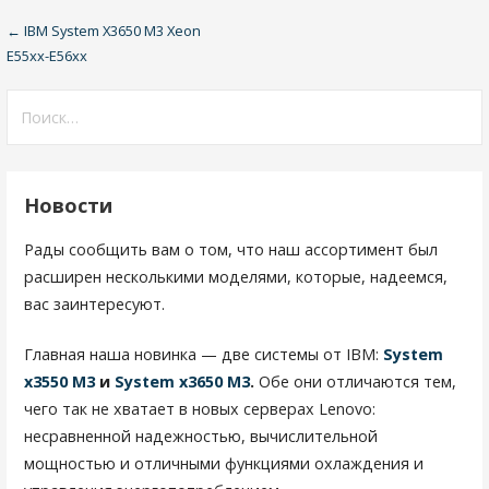
← IBM System X3650 M3 Xeon
Н
E55xx-E56xx
а
Н
в
а
и
й
т
г
Новости
и
а
:
Рады сообщить вам о том, что наш ассортимент был
ц
расширен несколькими моделями, которые, надеемся,
вас заинтересуют.
и
я
Главная наша новинка — две системы от IBM:
System
x3550 M3
и
System x3650 M3
.
Обе они отличаются тем,
п
чего так не хватает в новых серверах Lenovo:
о
несравненной надежностью, вычислительной
мощностью и отличными функциями охлаждения и
з