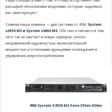
Рады сообщить вам о том, что наш ассортимент был
о
расширен несколькими моделями, которые, надеемся,
вас заинтересуют.
з
а
Главная наша новинка — две системы от IBM:
System
x3550 M3
и
System x3650 M3
.
Обе они отличаются тем,
п
чего так не хватает в новых серверах Lenovo:
и
несравненной надежностью, вычислительной
с
мощностью и отличными функциями охлаждения и
управления энергопотреблением.
я
м
IBM System X3550 M3 Xeon E55xx-E56xx