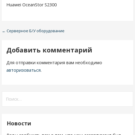
Huawei OceanStor S2300
← Серверное Б/У оборудование
Н
а
Добавить комментарий
в
Для отправки комментария вам необходимо
и
авторизоваться
.
г
а
Н
ц
а
и
й
т
я
Новости
и
п
: