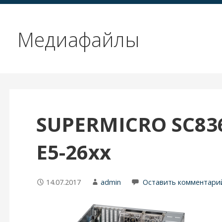
Медиафайлы
SUPERMICRO SC83
E5-26xx
14.07.2017
admin
Оставить комментари