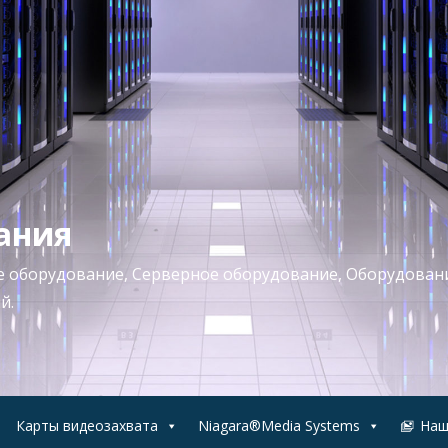
ания
ое оборудование, Серверное оборудование, Оборудован
й.
Карты видеозахвата
Niagara®Media Systems
Наш