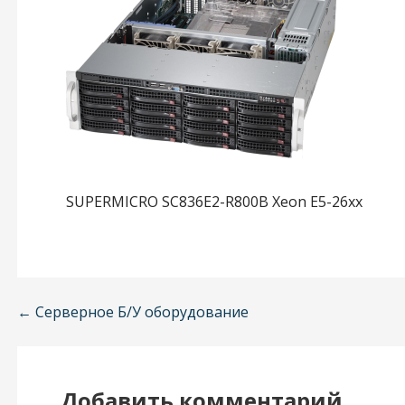
SUPERMICRO SC836E2-R800B Xeon E5-26xx
← Серверное Б/У оборудование
Н
а
в
Добавить комментарий