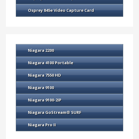
Osprey 845e Video Capture Card
Niagara 2200
Niagara 4100 Portable
Niagara 7550 HD
Niagara 9100
Niagara 9100-2IP
Niagara GoStream® SURF
Niagara Pro II