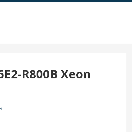
6E2-R800B Xeon
й