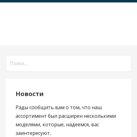
Н
а
й
т
Новости
и
:
Рады сообщить вам о том, что наш
ассортимент был расширен несколькими
моделями, которые, надеемся, вас
заинтересуют.