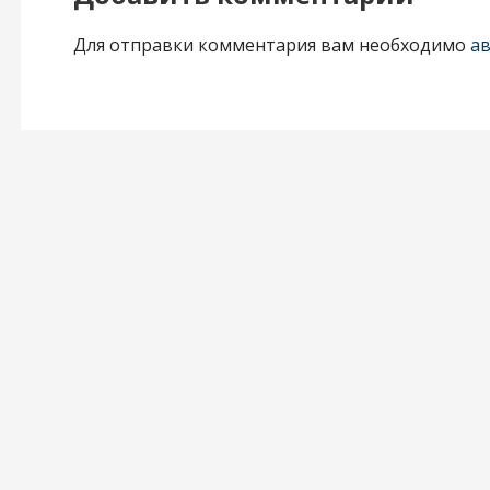
и
Для отправки комментария вам необходимо
а
г
а
ц
и
я
п
о
з
а